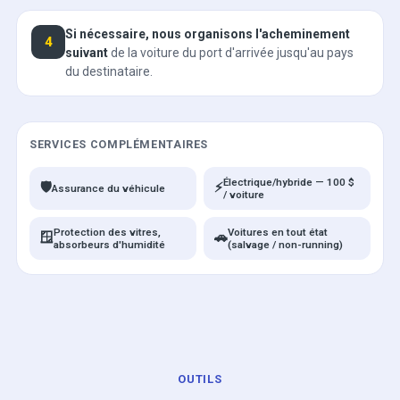
Si nécessaire, nous organisons l'acheminement
4
suivant
de la voiture du port d'arrivée jusqu'au pays
du destinataire.
SERVICES COMPLÉMENTAIRES
Électrique/hybride — 100 $
🛡️
⚡
Assurance du véhicule
/ voiture
Protection des vitres,
Voitures en tout état
🪟
🚗
absorbeurs d'humidité
(salvage / non-running)
OUTILS