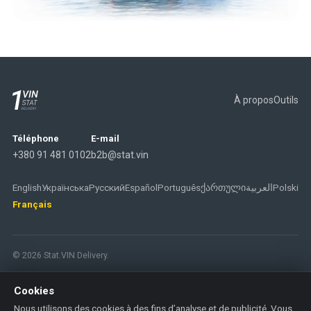
À propos
Outils
Téléphone
E-mail
+380 91 481 0102
b2b@stat.vin
English
Українська
Русский
Español
Português
ქართული
العربية
Polski
Français
© 2026 Stat.VIN Delivery.
Cookies
Nous utilisons des cookies à des fins d’analyse et de publicité. Vous